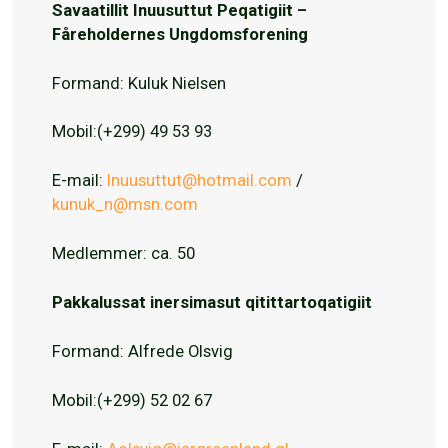
Savaatillit Inuusuttut Peqatigiit –
Fåreholdernes Ungdomsforening
Formand: Kuluk Nielsen
Mobil:(+299) 49 53 93
E-mail:
Inuusuttut@hotmail.com
/
kunuk_n@msn.com
Medlemmer: ca. 50
Pakkalussat inersimasut qitittartoqatigiit
Formand: Alfrede Olsvig
Mobil:(+299) 52 02 67